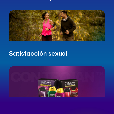
5 técnicas infalibles para
intensificar el orgasmo masculino
Explorar y disfrutar la sexualidad es un camino
lleno de descubrimientos. Si buscas nuevas
formas de intensificar el placer masculino, estás
en el lugar indicado.
Satisfacción sexual
4 de septiembre de 2025
REPÚBLICA DOMINICANA
CONDONES
,
Running es el Nuevo Tinder: ¿Te le
mides?
23 de enero de 2025