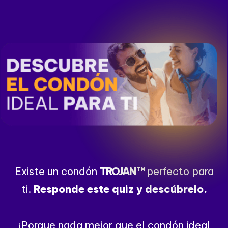
REPÚBLICA DOMINICANA
SALUD SEXUAL
,
¿Para qué sirve el lubricante?
Beneficios y usos en el sexo
9 de mayo de 2025
Existe un condón
TROJAN
™
perfecto para
ti.
Responde este quiz y descúbrelo.
¡Porque nada mejor que el condón ideal