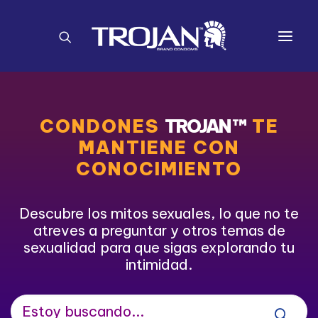
TROJAN™
CONDONES
TROJAN
™
TE
CONDONES
MANTIENE CON
TODO SOBRE SALUD SEXUAL
CONOCIMIENTO
DÓNDE COMPRAR
Descubre los mitos sexuales, lo que no te
QUIZ
atreves a preguntar y otros temas de
sexualidad para que sigas explorando tu
intimidad.