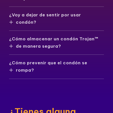
¿Voy a dejar de sentir por usar
condón?
¿Cómo almacenar un condón Trojan™
de manera segura?
¿Cómo prevenir que el condón se
rompa?
¿Tienes alguna