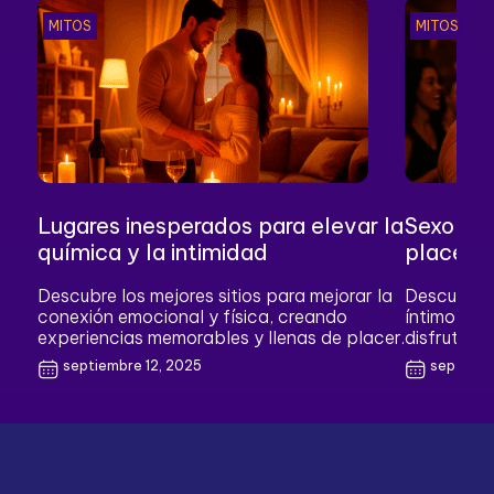
MITOS
MITOS
Lugares inesperados para elevar la
Sexo oc
química y la intimidad
placer
Descubre los mejores sitios para mejorar la
Descubre c
conexión emocional y física, creando
íntimo, fo
experiencias memorables y llenas de placer.
disfrutar si
septiembre 12, 2025
septiemb