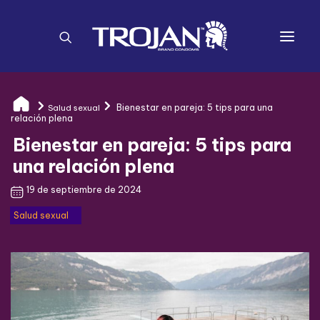
TROJAN™
Bienestar en pareja: 5 tips para una
Salud sexual
CONDONES
relación plena
Bienestar en pareja: 5 tips para
TODO SOBRE SALUD SEXUAL
una relación plena
DÓNDE COMPRAR
19 de septiembre de 2024
QUIZ
Salud sexual