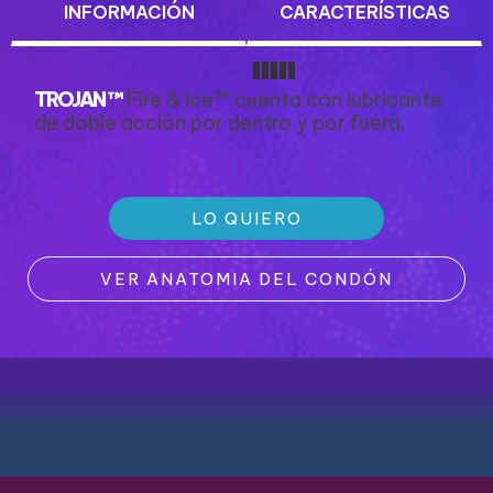
INFORMACIÓN
CARACTERÍSTICAS
TROJAN
™
Fire & Ice™ cuenta con lubricante
de doble acción por dentro y por fuera.
LO QUIERO
VER ANATOMIA DEL CONDÓN