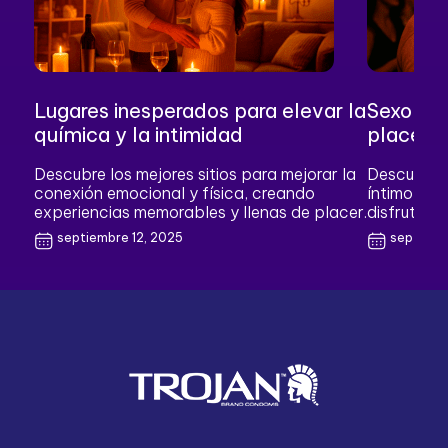
Lugares inesperados para elevar la
Sexo oc
química y la intimidad
placer
Descubre los mejores sitios para mejorar la
Descubre c
conexión emocional y física, creando
íntimo, fo
experiencias memorables y llenas de placer.
disfrutar si
septiembre 12, 2025
septiemb