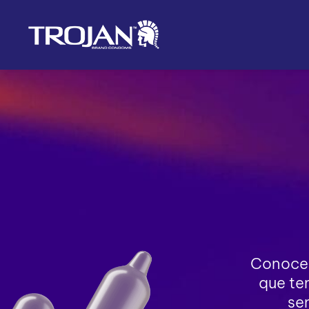
Conoce e
que te
se