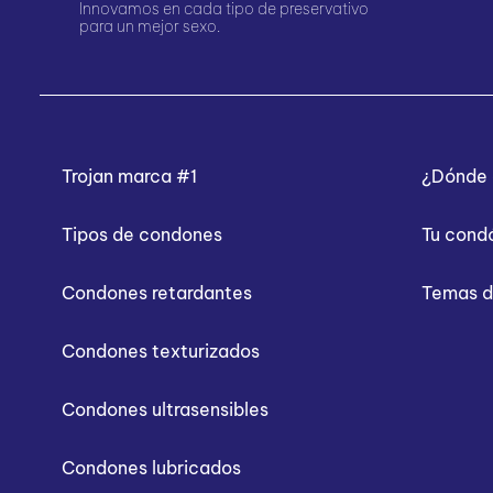
Innovamos en cada tipo de preservativo
para un mejor sexo.
Trojan marca #1
¿Dónde 
Tipos de condones
Tu condó
Condones retardantes
Temas d
Condones texturizados
Condones ultrasensibles
Condones lubricados